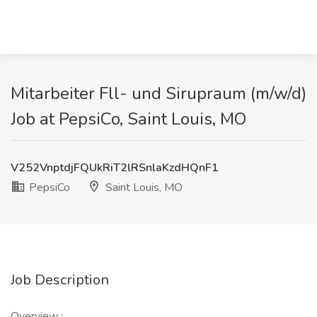
Mitarbeiter Fll- und Sirupraum (m/w/d)
Job at PepsiCo, Saint Louis, MO
V252VnptdjFQUkRiT2lRSnlaKzdHQnF1
PepsiCo
Saint Louis, MO
Job Description
Overview :