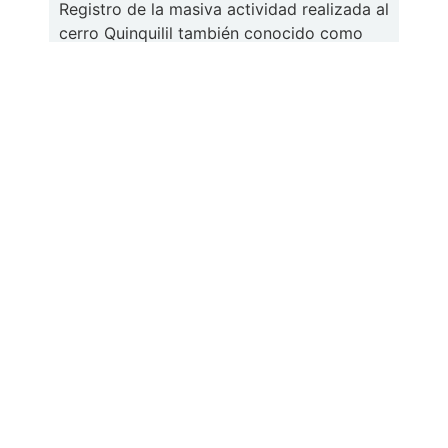
Registro de la masiva actividad realizada al
cerro Quinquilil también conocido como
Colmillo del Diablo.
Ver galería
Glaciar Sollipulli | 2023